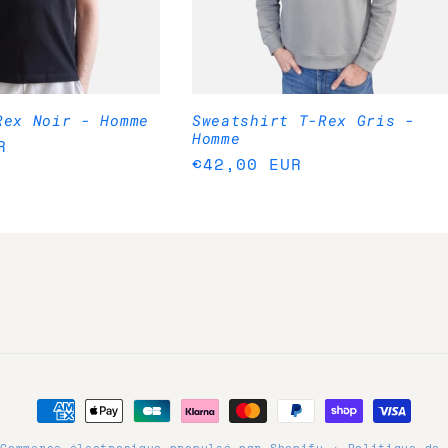
Rex Noir - Homme
Sweatshirt T-Rex Gris -
Homme
R
Prix
€42,00 EUR
habituel
Moyens
de