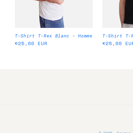
t
i
o
T-Shirt T-Rex Blanc - Homme
T-Shirt T-
Prix
€25,00 EUR
Prix
€25,00 EU
n
habituel
habituel
: