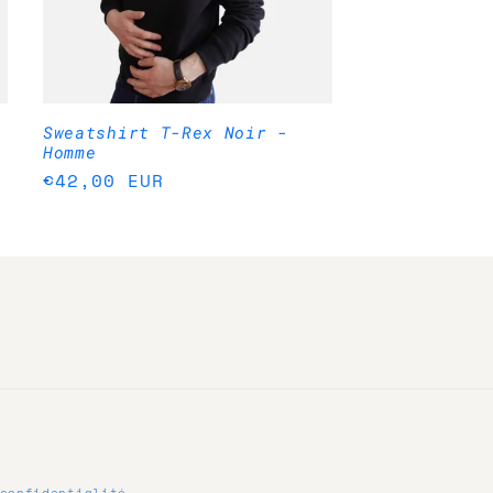
Sweatshirt T-Rex Noir -
Homme
Prix
€42,00 EUR
habituel